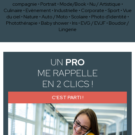
compagnie
•
Portrait
•
Mode/Book
•
Nu / Artistique
•
Culinaire
•
Evènement
•
Industrielle
•
Corporate
•
Sport
•
Vue
du ciel
•
Nature
•
Auto / Moto
•
Scolaire
•
Photo d'identité
•
Photothérapie
•
Baby shower
•
Iris
•
EVG / EVJF
•
Boudoir /
Lingerie
UN
PRO
ME RAPPELLE
EN 2 CLICS !
C'EST PARTI !