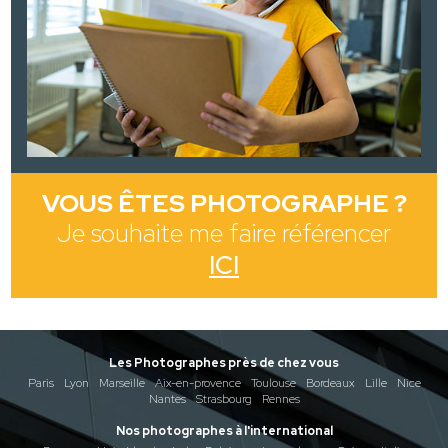
VOUS ÊTES PHOTOGRAPHE ?
Je souhaite me faire référencer
ICI
Les Photographes près de chez vous
Paris
Lyon
Marseille
Aix-en-provence
Toulouse
Bordeaux
Lille
Nice
Nantes
Strasbourg
Rennes
Nos photographes à l'international