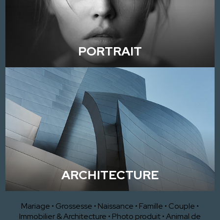
PORTRAIT
ARCHITECTURE
Mariage
•
Grossesse
•
Naissance
•
Famille
•
Couple
•
Immobilier & Architecture
•
Photo produit
•
Animal de