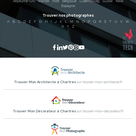
Royaume-Uni
Irlande
Inde
Belgique
Luxembourg
Suisse
Italie
Espagne
Trouver nos photographes
A
B
C
D
E
F
G
H
I
J
K
L
M
N
O
P
Q
R
S
T
U
V
W
X
Y
Z
Trouver Mon Architecte à Chartres
sur trouver-mon-architecte.fr
Trouver Mon Décorateur à Chartres
sur trouver-mon-decorateur.fr