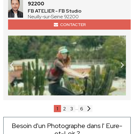
92200
FB ATELIER - FB Studio
Neuilly-sur-Seine 92200
CONTACTER
...
1
2
3
6
Besoin d'un Photographe dans l' Eure-
et-Loir ?